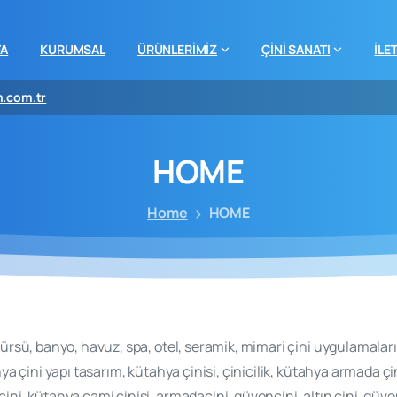
FA
KURUMSAL
ÜRÜNLERİMİZ
ÇİNİ SANATI
İLE
m.com.tr
HOME
Home
HOME
kürsü, banyo, havuz, spa, otel, seramik, mimari çini uygulamaları,
hya çini yapı tasarım, kütahya çinisi, çinicilik, kütahya armada çi
ni, kütahya cami çinisi, armadaçini, güvençini, altın çini, güven çi