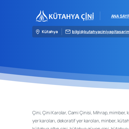
ANA SAY
Kütahya
bilgi@kutahyaciniyapitasari
Çini, Çini Karolar, Cami Çinisi, Mihrap, mimber, 
yer karoları, dekoratif yer karoları, minber, küta
kütahya altın çini, kütahya güven çini, kütahya çi