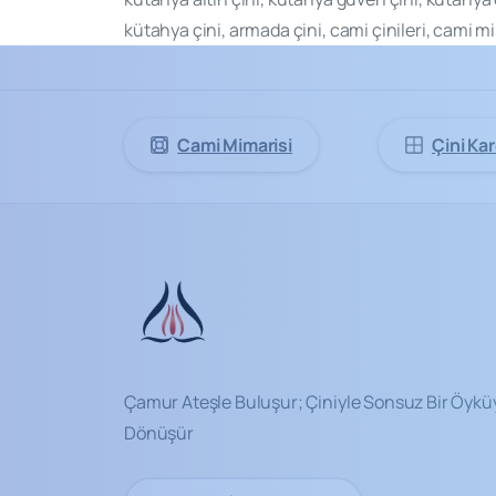
kütahya çini, armada çini, cami çinileri, cami mi
Cami Mimarisi
Çini Kar
Çamur Ateşle Buluşur; Çiniyle Sonsuz Bir Öykü
Dönüşür