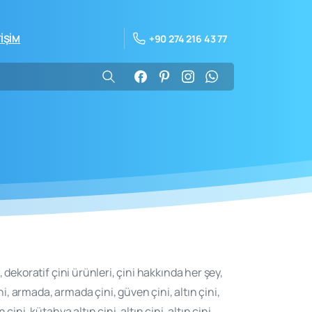
+90 274 216 43 77
TİŞİM
 dekoratif çini ürünleri, çini hakkında her şey,
ni, armada, armada çini, güven çini, altın çini,
ni, kütahya altın çini, altın çini, altın çini,