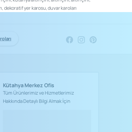
ı, dekoratif yer karosu, duvar karoları
”
roları
Kütahya
Merkez
Ofis
Tüm Ürünlerimiz ve Hizmetlerimiz
Hakkında Detaylı Bilgi Almak İçin