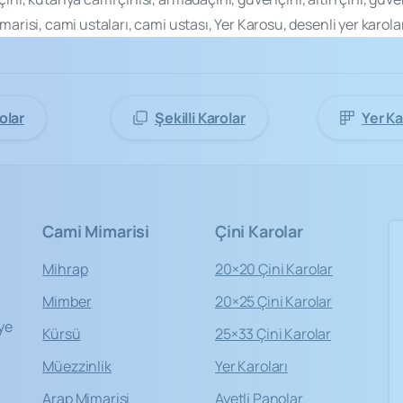
marisi, cami ustaları, cami ustası, Yer Karosu, desenli yer karolar
cami
mimarisinde
öncü
firma
“Kütahya
Çini
Yapı
Tasarım
olar
Şekilli Karolar
Yer Ka
Cami
Mimarisi
Çini
Karolar
Mihrap
20×20 Çini Karolar
Mimber
20×25 Çini Karolar
ye
Kürsü
25×33 Çini Karolar
Müezzinlik
Yer Karoları
Arap Mimarisi
Ayetli Panolar