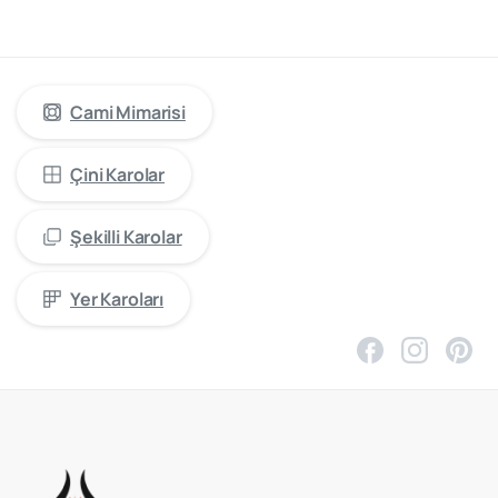
cami
mimarisinde
öncü
firma
“Kütahya
Çini
Yapı
Tasarım”
Cami Mimarisi
Çini Karolar
Şekilli Karolar
Yer Karoları