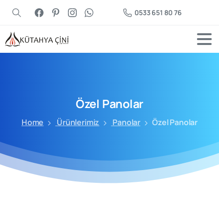
0533 651 80 76
Özel
Panolar
Home
Ürünlerimiz
Panolar
Özel Panolar