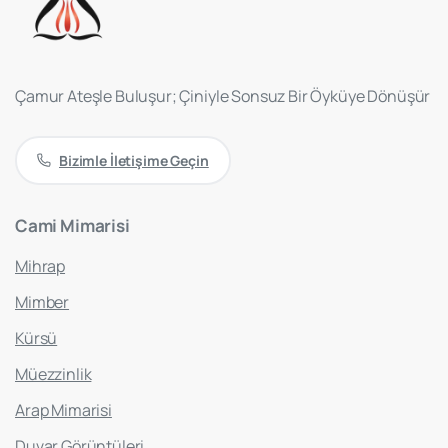
Çamur Ateşle Buluşur; Çiniyle Sonsuz Bir Öyküye Dönüşür
Bizimle İletişime Geçin
Cami
Mimarisi
Mihrap
Mimber
Kürsü
Müezzinlik
Arap Mimarisi
Duvar Görüntüleri