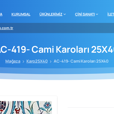
FA
KURUMSAL
ÜRÜNLERİMİZ
ÇİNİ SANATI
İLE
m.com.tr
C-419-
Cami
Karoları
25X4
Mağaza
Karo25X40
AC-419- Cami Karoları 25X40