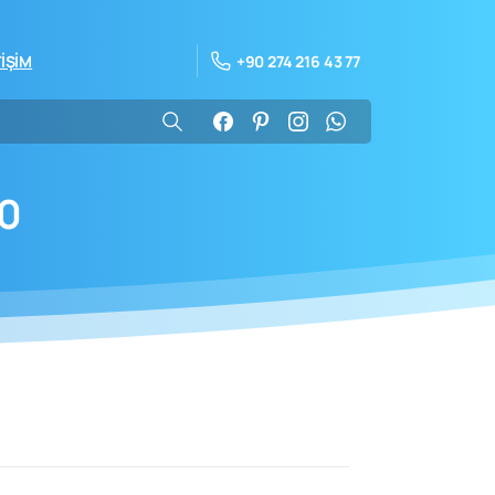
+90 274 216 43 77
TİŞİM
0