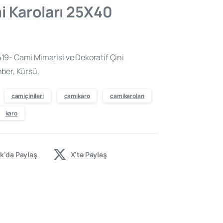
 Karoları 25X40
19- Cami Mimarisi ve Dekoratif Çini
ber, Kürsü.
camiçinileri
camikaro
camikaroları
karo
k'da Paylaş
X'te Paylaş