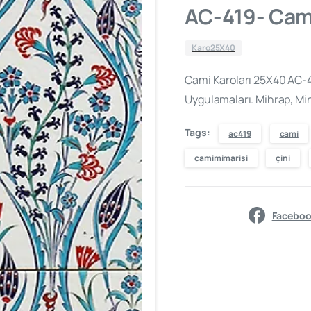
AC-419- Cami
Karo25X40
Cami Karoları 25X40 AC-4
Uygulamaları. Mihrap, Min
Tags:
ac419
cami
camimimarisi
çini
Faceboo