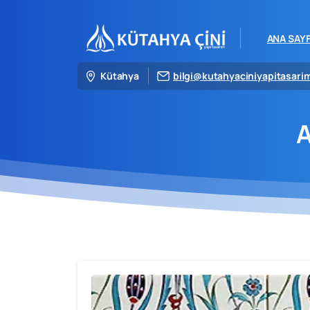
ANA SAY
Kütahya
bilgi@kutahyaciniyapitasari
A