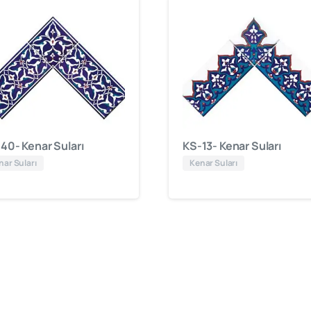
40- Kenar Suları
KS-13- Kenar Suları
nar Suları
Kenar Suları
cami
mimarisinde
öncü
firma
“Kütahya
Çini
Yapı
Tasarım