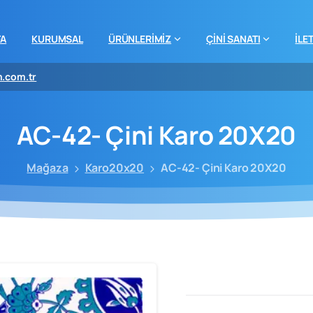
FA
KURUMSAL
ÜRÜNLERİMİZ
ÇİNİ SANATI
İLE
m.com.tr
AC-42-
Çini
Karo
20X20
Mağaza
Karo20x20
AC-42- Çini Karo 20X20