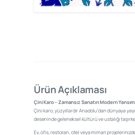
Ürün Açıklaması
Çini Karo – Zamansız Sanatın Modern Yansım
Çini karo, yüzyıllardır Anadolu’dan dünyaya yayıla
deseninde geleneksel kültürü ve ustalığı taşırken
Ev, ofis, restoran, otel veya mimari projeleriniz