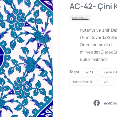
AC-42- Çini
Karo20x20
Kütahya ve İznik Des
Ürün Duvarda Kulla
Önerilmemektedir.
2
m
ve adet Olarak Sa
Bulunmaktadır
Tags:
ac42
camiçinil
camimimarisi
çini
Faceboo