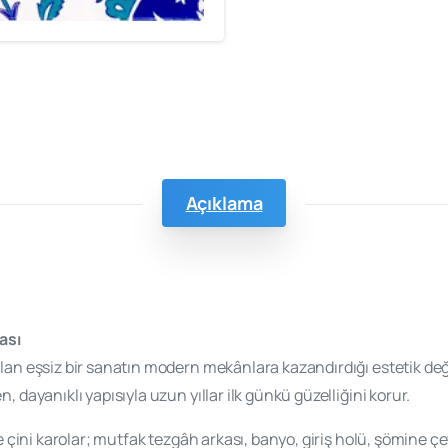
Açıklama
ası
n eşsiz bir sanatın modern mekânlara kazandırdığı estetik değerdir.
, dayanıklı yapısıyla uzun yıllar ilk günkü güzelliğini korur.
de çini karolar; mutfak tezgâh arkası, banyo, giriş holü, şömine 