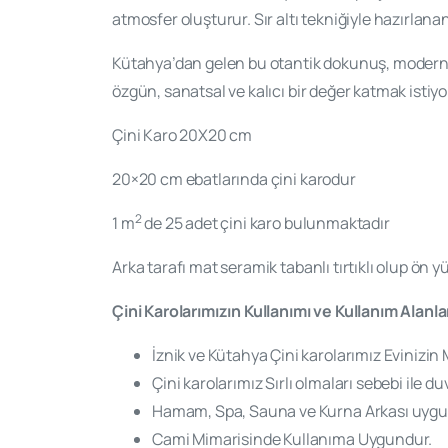
atmosfer oluşturur. Sır altı tekniğiyle hazırlana
Kütahya’dan gelen bu otantik dokunuş, modern 
özgün, sanatsal ve kalıcı bir değer katmak isti
Çini Karo 20X20 cm
20×20 cm ebatlarında çini karodur
2
1 m
de 25 adet çini karo bulunmaktadır
Arka tarafı mat seramik tabanlı tırtıklı olup ön yüz
Çini Karolarımızın Kullanımı ve Kullanım Alanla
İznik ve Kütahya Çini karolarımız Evinizin 
Çini karolarımız Sırlı olmaları sebebi ile
Hamam, Spa, Sauna ve Kurna Arkası uygula
Cami Mimarisinde Kullanıma Uygundur.