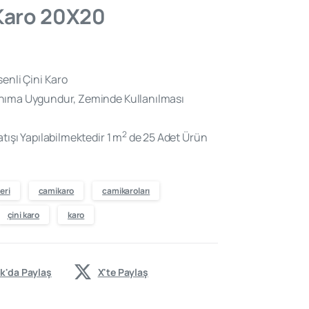
 Karo 20X20
enli Çini Karo
nıma Uygundur, Zeminde Kullanılması
2
tışı Yapılabilmektedir 1 m
de 25 Adet Ürün
eri
camikaro
camikaroları
çini karo
karo
k'da Paylaş
X'te Paylaş