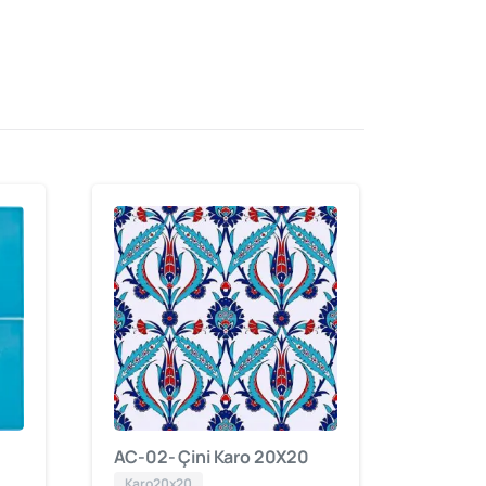
AC-02- Çini Karo 20X20
Karo20x20