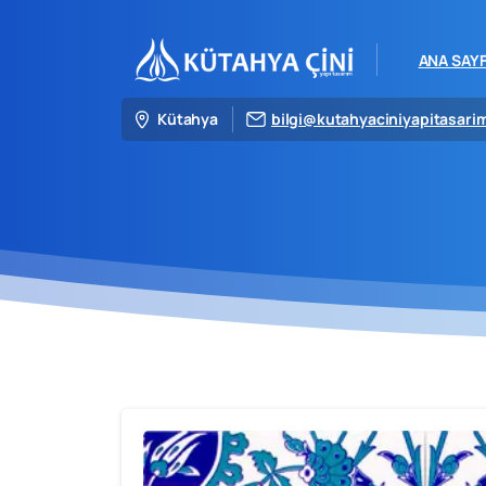
ANA SAY
Kütahya
bilgi@kutahyaciniyapitasari