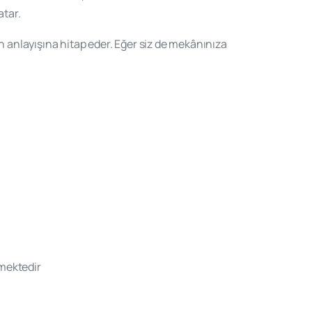
atar.
anlayışına hitap eder. Eğer siz de mekânınıza
emektedir