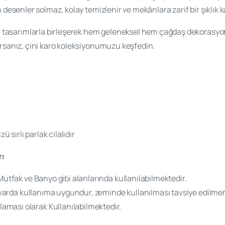
n desenler solmaz, kolay temizlenir ve mekânlara zarif bir şıklık k
tasarımlarla birleşerek hem geleneksel hem çağdaş dekorasyon 
yorsanız, çini karo koleksiyonumuzu keşfedin.
ü sırlı parlak cilalıdır
rı
Mutfak ve Banyo gibi alanlarında kullanılabilmektedir.
 duvarda kullanıma uygundur, zeminde kullanılması tavsiye edilm
ması olarak Kullanılabilmektedir.