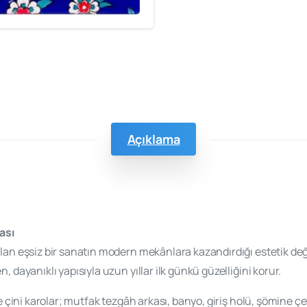
Açıklama
ası
n eşsiz bir sanatın modern mekânlara kazandırdığı estetik değerdir.
, dayanıklı yapısıyla uzun yıllar ilk günkü güzelliğini korur.
de çini karolar; mutfak tezgâh arkası, banyo, giriş holü, şömine 