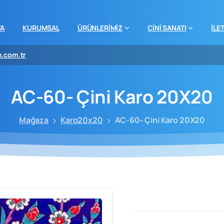
FA
KURUMSAL
ÜRÜNLERİMİZ
ÇİNİ SANATI
İLE
m.com.tr
AC-60-
Çini
Karo
20X20
Mağaza
Karo20x20
AC-60- Çini Karo 20X20