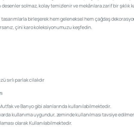
n desenler solmaz, kolay temizlenir ve mekânlara zarif bir şıklık k
tasarımlarla birleşerek hem geleneksel hem çağdaş dekorasyon 
yorsanız, çini karo koleksiyonumuzu keşfedin.
ü sırlı parlak cilalıdır
rı
Mutfak ve Banyo gibi alanlarında kullanılabilmektedir.
 duvarda kullanıma uygundur, zeminde kullanılması tavsiye edilm
ması olarak Kullanılabilmektedir.