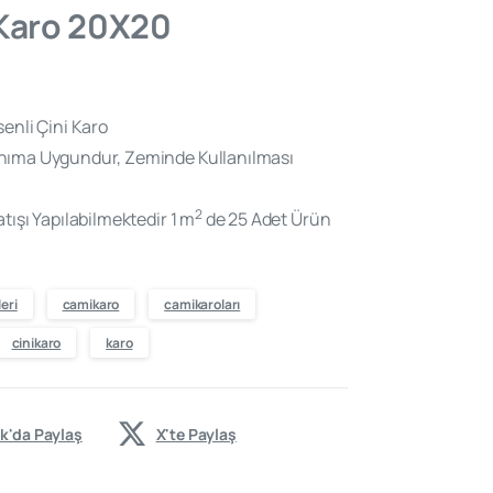
 Karo 20X20
enli Çini Karo
nıma Uygundur, Zeminde Kullanılması
2
tışı Yapılabilmektedir 1 m
de 25 Adet Ürün
eri
camikaro
camikaroları
cinikaro
karo
k'da Paylaş
X'te Paylaş