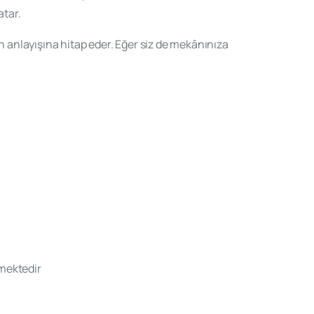
atar.
anlayışına hitap eder. Eğer siz de mekânınıza
emektedir