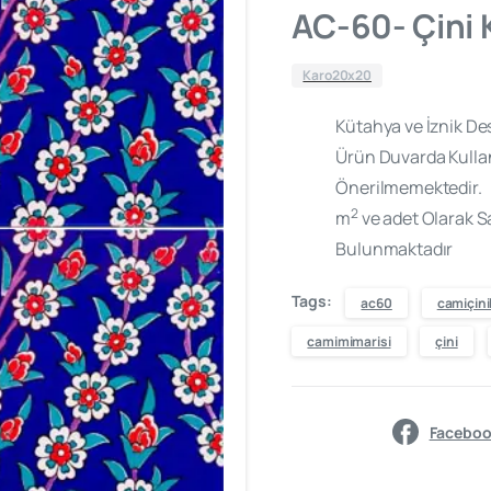
AC-60- Çini
Karo20x20
Kütahya ve İznik Des
Ürün Duvarda Kulla
Önerilmemektedir.
2
m
ve adet Olarak Sa
Bulunmaktadır
Tags:
ac60
camiçinil
camimimarisi
çini
Faceboo