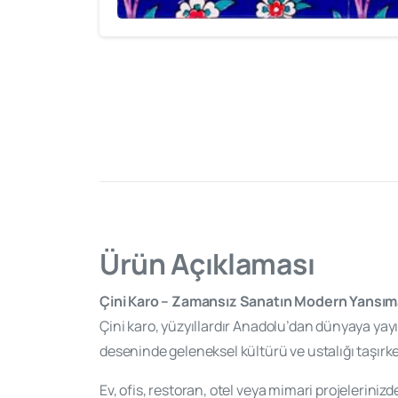
Ürün Açıklaması
Çini Karo – Zamansız Sanatın Modern Yansım
Çini karo, yüzyıllardır Anadolu’dan dünyaya yayıla
deseninde geleneksel kültürü ve ustalığı taşırken
Ev, ofis, restoran, otel veya mimari projeleriniz