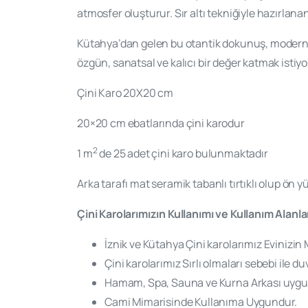
atmosfer oluşturur. Sır altı tekniğiyle hazırlana
Kütahya’dan gelen bu otantik dokunuş, modern 
özgün, sanatsal ve kalıcı bir değer katmak isti
Çini Karo 20X20 cm
20×20 cm ebatlarında çini karodur
2
1 m
de 25 adet çini karo bulunmaktadır
Arka tarafı mat seramik tabanlı tırtıklı olup ön yüz
Çini Karolarımızın Kullanımı ve Kullanım Alanla
İznik ve Kütahya Çini karolarımız Evinizin 
Çini karolarımız Sırlı olmaları sebebi ile
Hamam, Spa, Sauna ve Kurna Arkası uygula
Cami Mimarisinde Kullanıma Uygundur.