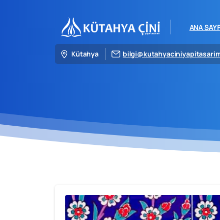
ANA SAY
Kütahya
bilgi@kutahyaciniyapitasari