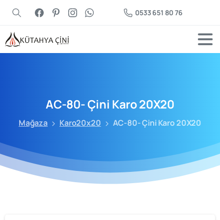
0533 651 80 76
AC-80-
Çini
Karo
20X20
Mağaza
Karo20x20
AC-80- Çini Karo 20X20