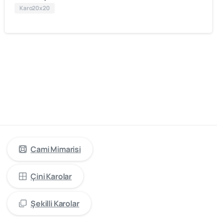
Karo20x20
cami
mimarisinde
öncü
firma
“Kütahya
Çini
Yapı
Tasarım”
Cami Mimarisi
Çini Karolar
Şekilli Karolar