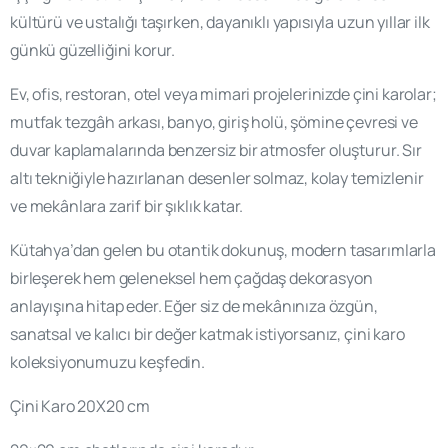
kültürü ve ustalığı taşırken, dayanıklı yapısıyla uzun yıllar ilk
günkü güzelliğini korur.
Ev, ofis, restoran, otel veya mimari projelerinizde çini karolar;
mutfak tezgâh arkası, banyo, giriş holü, şömine çevresi ve
duvar kaplamalarında benzersiz bir atmosfer oluşturur. Sır
altı tekniğiyle hazırlanan desenler solmaz, kolay temizlenir
ve mekânlara zarif bir şıklık katar.
Kütahya’dan gelen bu otantik dokunuş, modern tasarımlarla
birleşerek hem geleneksel hem çağdaş dekorasyon
anlayışına hitap eder. Eğer siz de mekânınıza özgün,
sanatsal ve kalıcı bir değer katmak istiyorsanız, çini karo
koleksiyonumuzu keşfedin.
Çini Karo 20X20 cm