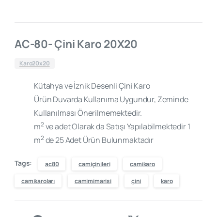
AC-80- Çini Karo 20X20
Karo20x20
Kütahya ve İznik Desenli Çini Karo
Ürün Duvarda Kullanıma Uygundur, Zeminde
Kullanılması Önerilmemektedir.
2
m
ve adet Olarak da Satışı Yapılabilmektedir 1
2
m
de 25 Adet Ürün Bulunmaktadır
Tags:
ac80
camiçinileri
camikaro
camikaroları
camimimarisi
çini
karo