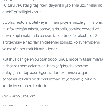
kültürü ve ustalığı taşırken, dayanıklı yapısıyla uzun yıllar ilk
günkü güzelliğini korur.
Ev, ofis, restoran, otel veya mimari projelerinizde çini karolar;
mutfak tezgâh arkası, banyo, giriş holü, şömine çevresi ve
duvar kaplamalarında benzersiz bir atmosfer oluşturur. Sır
altı tekniğiyle hazırlanan desenler solmaz, kolay temizlenir
ve mekânlara zarif bir şıklık katar.
Kütahya’dan gelen bu otantik dokunuş, modern tasarımlarla
birleşerek hem geleneksel hem çağdaş dekorasyon
anlayışına hitap eder. Eğer siz de mekânınıza özgün,
sanatsal ve kalıcı bir değer katmak istiyorsanız, çini karo
koleksiyonumuzu keşfedin.
Çini Karo 20X20 cm