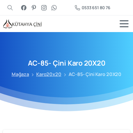
0533 651 80 76
AC-85-
Çini
Karo
20X20
Mağaza
Karo20x20
AC-85- Çini Karo 20X20