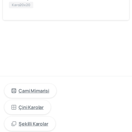
Karo20x20
cami
mimarisinde
öncü
firma
“Kütahya
Çini
Yapı
Tasarım”
Cami Mimarisi
Çini Karolar
Şekilli Karolar