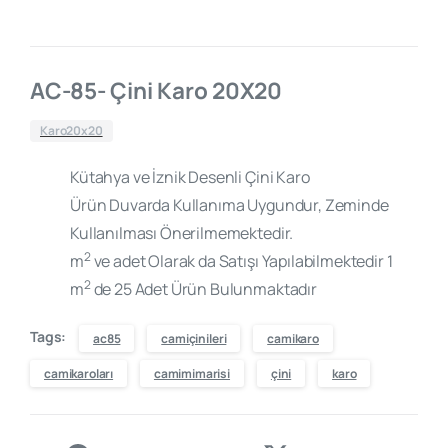
AC-85- Çini Karo 20X20
Karo20x20
Kütahya ve İznik Desenli Çini Karo
Ürün Duvarda Kullanıma Uygundur, Zeminde
Kullanılması Önerilmemektedir.
2
m
ve adet Olarak da Satışı Yapılabilmektedir 1
2
m
de 25 Adet Ürün Bulunmaktadır
Tags:
ac85
camiçinileri
camikaro
camikaroları
camimimarisi
çini
karo