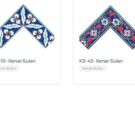
10- Kenar Suları
KS-43- Kenar Suları
nar Suları
Kenar Suları
cami
mimarisinde
öncü
firma
“Kütahya
Çini
Yapı
Tasarım