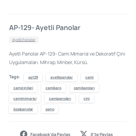
AP-129- Ayetli Panolar
Ayetli Panolar
Ayetli Panolar AP-129- Cami Mimarisi ve Dekoratif Çini
Uygulamaları. Mihrap, Minber, Kürsü.
Tags:
ap129
ayetlipanolar
cami
camiçinileri
camikaro
camikaroları
camimimarisi
camipanoları
çini
özelpanolar
pano
Facebook'da Paylaş
X'te Paylaş