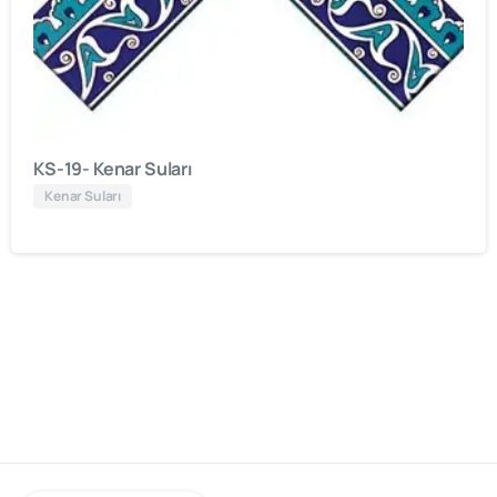
KS-19- Kenar Suları
Kenar Suları
cami
mimarisinde
öncü
firma
“Kütahya
Çini
Yapı
Tasarım”