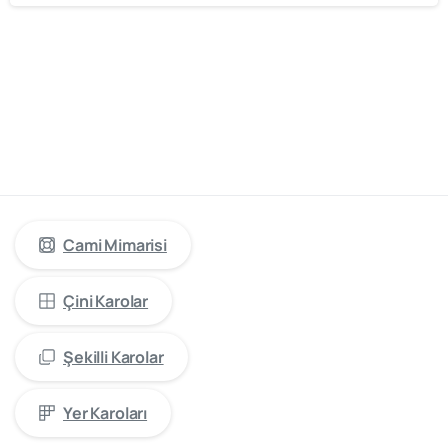
cami
mimarisinde
öncü
firma
“Kütahya
Çini
Yapı
Tasarım”
Cami Mimarisi
Çini Karolar
Şekilli Karolar
Yer Karoları