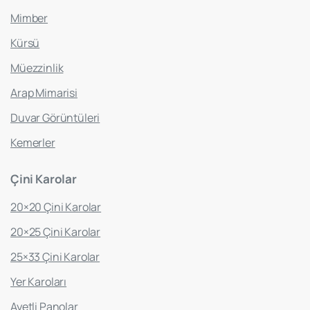
Mimber
Kürsü
Müezzinlik
Arap Mimarisi
Duvar Görüntüleri
Kemerler
Çini
Karolar
20×20 Çini Karolar
20×25 Çini Karolar
25×33 Çini Karolar
Yer Karoları
Ayetli Panolar