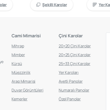
olar
Şekilli Karolar
Yer Ka
Cami
Mimarisi
Çini
Karolar
Mihrap
20×20 Çini Karolar
Mimber
20×25 Çini Karolar
ye
Kürsü
25×33 Çini Karolar
Müezzinlik
Yer Karoları
Arap Mimarisi
Ayetli Panolar
Duvar Görüntüleri
Numaralı Panolar
Kemerler
Özel Panolar