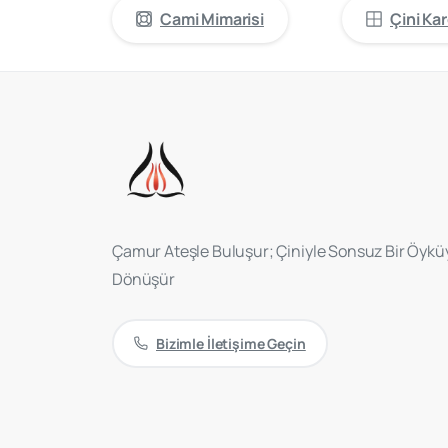
Cami Mimarisi
Çini Kar
Çamur Ateşle Buluşur; Çiniyle Sonsuz Bir Öykü
Dönüşür
Bizimle İletişime Geçin