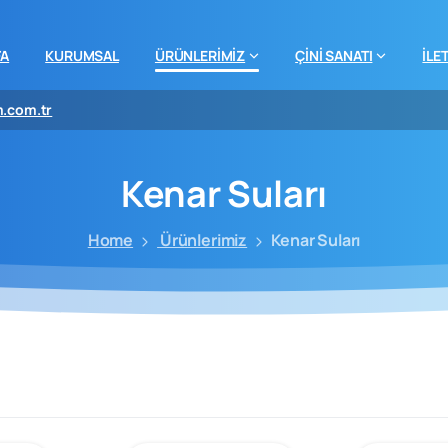
FA
KURUMSAL
ÜRÜNLERİMİZ
ÇİNİ SANATI
İLE
m.com.tr
Kenar
Suları
Home
Ürünlerimiz
Kenar Suları
cami
mimarisinde
öncü
firma
“Kütahya
Çini
Yapı
Tasarım