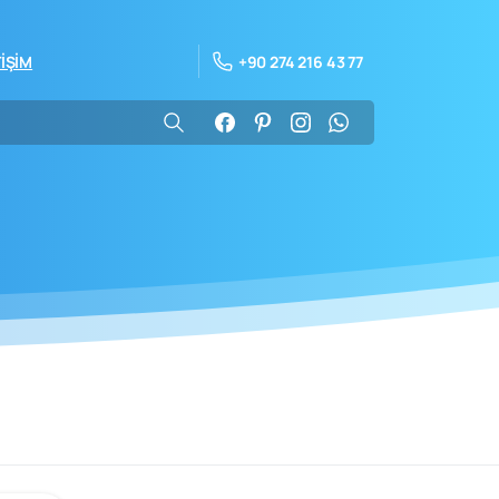
+90 274 216 43 77
TİŞİM
”