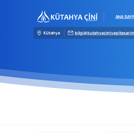
ANA SAY
Kütahya
bilgi@kutahyaciniyapitasari