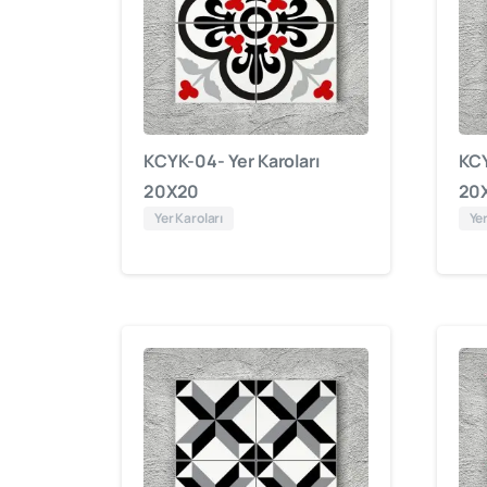
KCYK-04- Yer Karoları
KCY
20X20
20
Yer Karoları
Yer