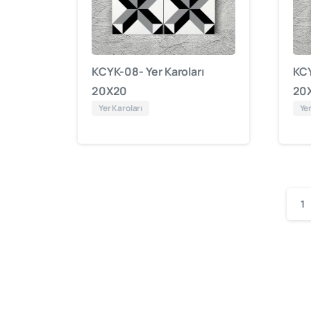
KCYK-08- Yer Karoları
KCY
20X20
20
Yer Karoları
Yer
1
Cami Mimarisi
Çini Kar