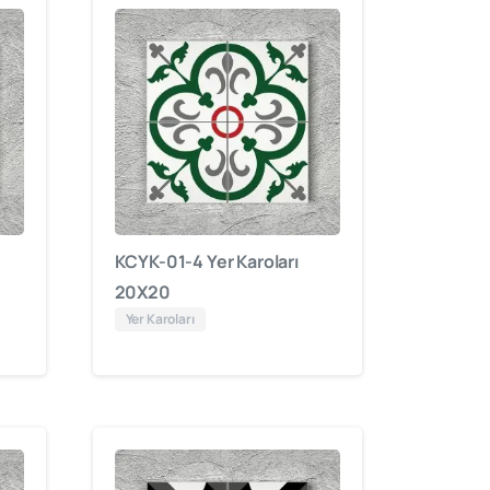
KCYK-01-4 Yer Karoları
20X20
Yer Karoları