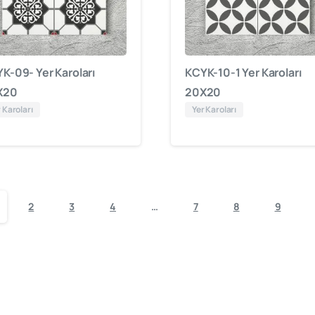
K-09- Yer Karoları
KCYK-10-1 Yer Karoları
X20
20X20
 Karoları
Yer Karoları
2
3
4
…
7
8
9
cami
mimarisinde
öncü
firma
“Kütahya
Çini
Yapı
Tasarım
olar
Şekilli Karolar
Yer Ka