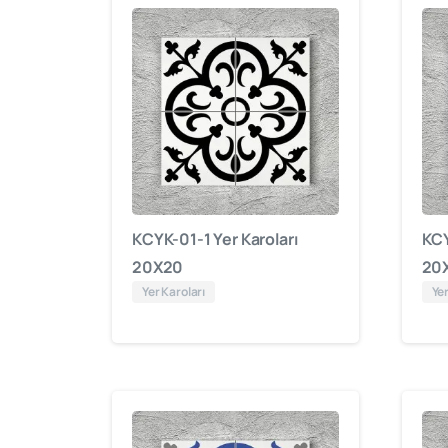
KCYK-01-1 Yer Karoları
KCY
20X20
20
Yer Karoları
Yer