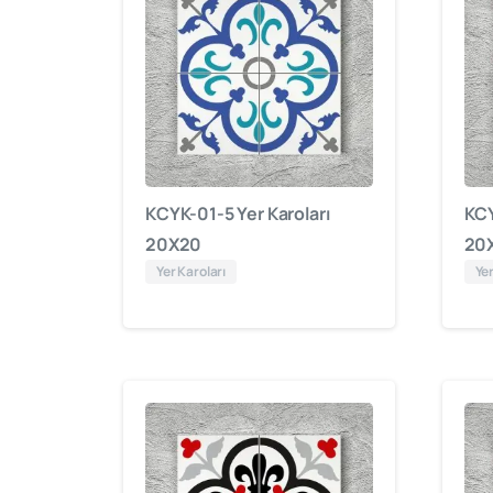
KCYK-01-5 Yer Karoları
KCY
20X20
20
Yer Karoları
Yer