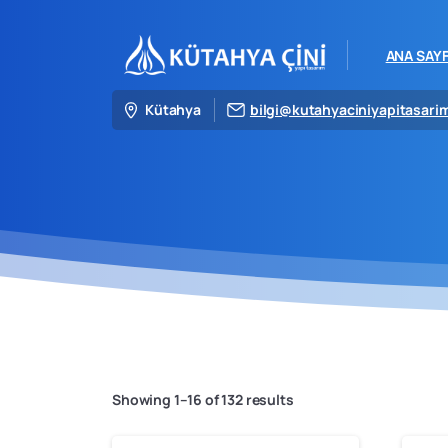
ANA SAY
Kütahya
bilgi@kutahyaciniyapitasari
Showing 1–16 of 132 results