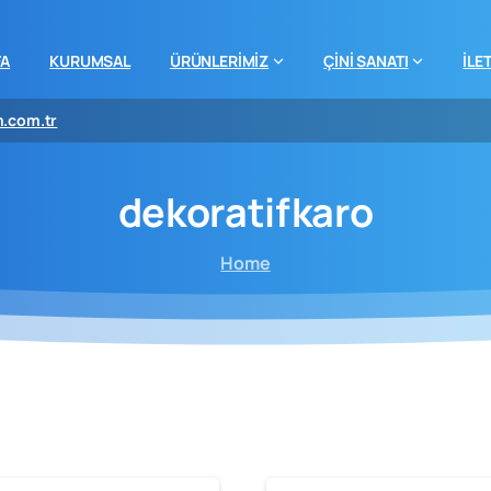
FA
KURUMSAL
ÜRÜNLERİMİZ
ÇİNİ SANATI
İLE
m.com.tr
dekoratifkaro
Home