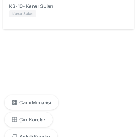
KS-10- Kenar Suları
Kenar Suları
cami
mimarisinde
öncü
firma
“Kütahya
Çini
Yapı
Tasarım”
Cami Mimarisi
Çini Karolar
Şekilli Karolar