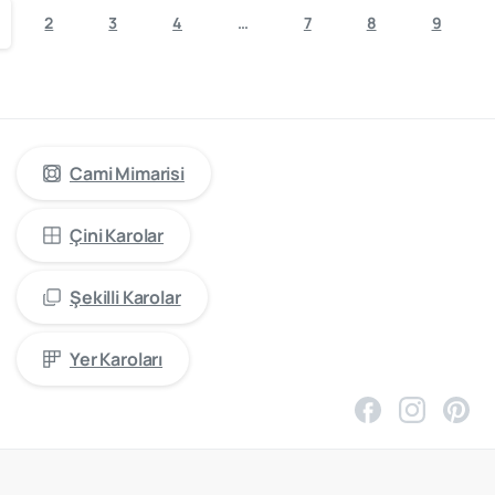
2
3
4
…
7
8
9
cami
mimarisinde
öncü
firma
“Kütahya
Çini
Yapı
Tasarım”
Cami Mimarisi
Çini Karolar
Şekilli Karolar
Yer Karoları