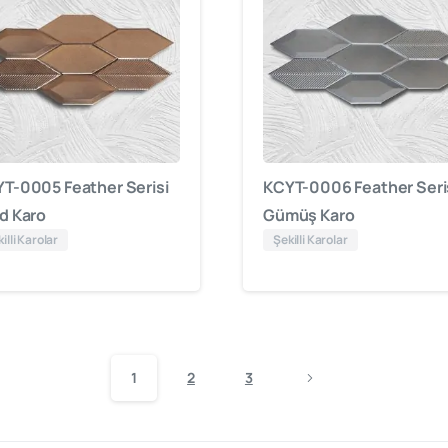
T-0005 Feather Serisi
KCYT-0006 Feather Seri
d Karo
Gümüş Karo
illi Karolar
Şekilli Karolar
1
2
3
cami
mimarisinde
öncü
firma
“Kütahya
Çini
Yapı
Tasarım