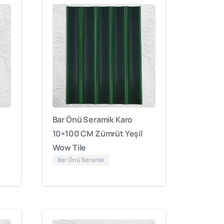
Bar Önü Seramik Karo
10×100 CM Zümrüt Yeşil
Wow Tile
Bar Önü Seramik