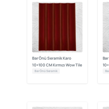
Bar Önü Seramik Karo
Bar
10×100 CM Kırmızı Wow Tile
10×
Bar Önü Seramik
Ba