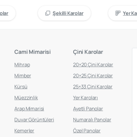
olar
Şekilli Karolar
Yer Ka
Cami
Mimarisi
Çini
Karolar
Mihrap
20×20 Çini Karolar
Mimber
20×25 Çini Karolar
Kürsü
25×33 Çini Karolar
Müezzinlik
Yer Karoları
Arap Mimarisi
Ayetli Panolar
Duvar Görüntüleri
Numaralı Panolar
Kemerler
Özel Panolar