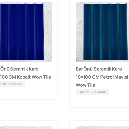
 Önü Seramik Karo
Bar Önü Seramik Karo
100 CM Kobalt Wow Tile
10×100 CM Petrol Mavisi
r Önü Seramik
Wow Tile
Bar Önü Seramik