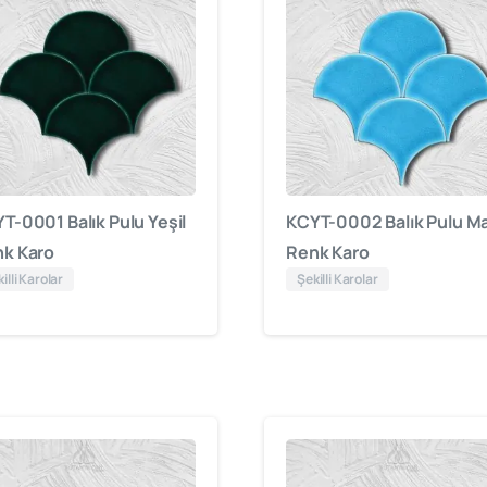
T-0001 Balık Pulu Yeşil
KCYT-0002 Balık Pulu Ma
k Karo
Renk Karo
illi Karolar
Şekilli Karolar