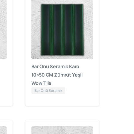
Bar Önü Seramik Karo
10×50 CM Zümrüt Yeşil
Wow Tile
Bar Önü Seramik