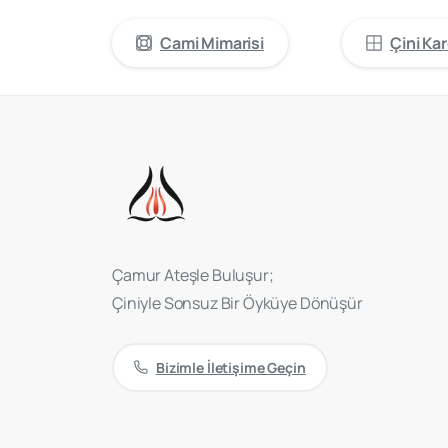
Cami Mimarisi
Çini Kar
Çamur Ateşle Buluşur;
Çiniyle Sonsuz Bir Öyküye Dönüşür
Bizimle İletişime Geçin