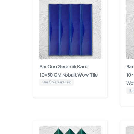
Bar Önü Seramik Karo
Bar
10×50 CM Kobalt Wow Tile
10×
Bar Önü Seramik
Wow
Ba