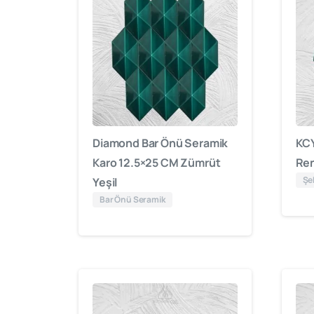
Diamond Bar Önü Seramik
KCY
Karo 12.5×25 CM Zümrüt
Ren
Şek
Yeşil
Bar Önü Seramik