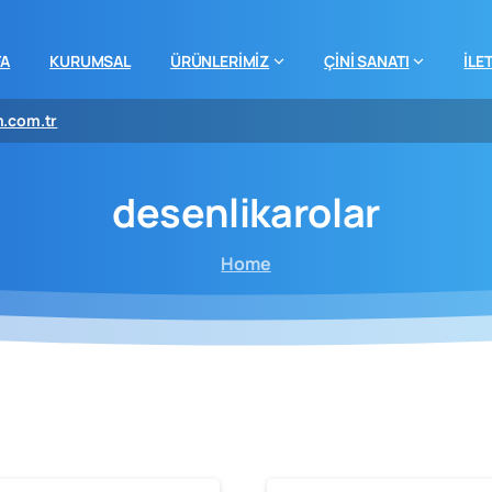
FA
KURUMSAL
ÜRÜNLERİMİZ
ÇİNİ SANATI
İLE
m.com.tr
desenlikarolar
Home