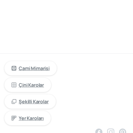
cami
mimarisinde
öncü
firma
“Kütahya
Çini
Yapı
Tasarım”
Cami Mimarisi
Çini Karolar
Şekilli Karolar
Yer Karoları