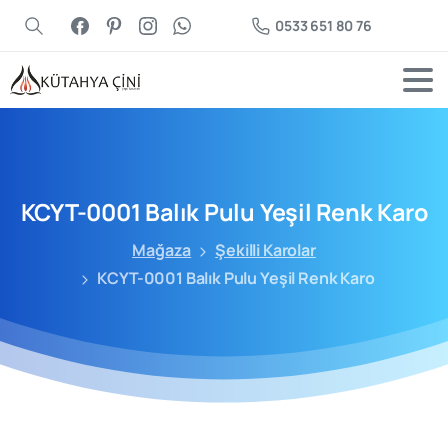
0533 651 80 76
KCYT-0001
Balık
Pulu
Yeşil
Renk
Karo
Mağaza
Şekilli Karolar
KCYT-0001 Balık Pulu Yeşil Renk Karo