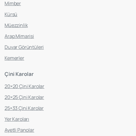
Mimber
Kürsü
Müezzinlik
Arap Mimarisi
Duvar Görüntüleri
Kemerler
Çini
Karolar
20×20 Çini Karolar
20×25 Çini Karolar
25×33 Çini Karolar
Yer Karoları
Ayetli Panolar