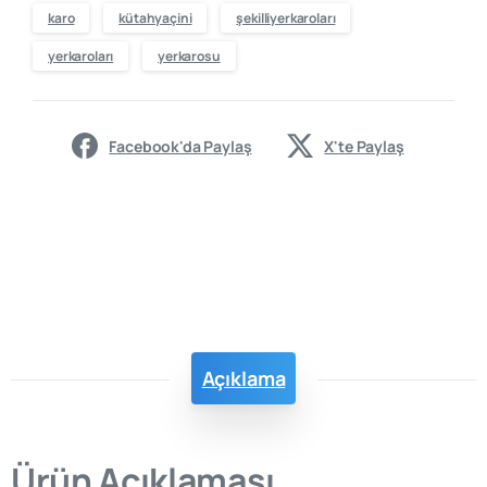
karo
kütahyaçini
şekilliyerkaroları
yerkaroları
yerkarosu
Facebook'da Paylaş
X'te Paylaş
Açıklama
Ürün Açıklaması