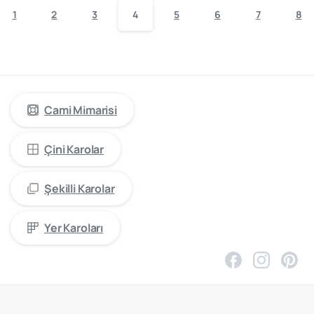
1
2
3
4
5
6
7
8
cami
mimarisinde
öncü
firma
“Kütahya
Çini
Yapı
Tasarım”
Cami Mimarisi
Çini Karolar
Şekilli Karolar
Yer Karoları