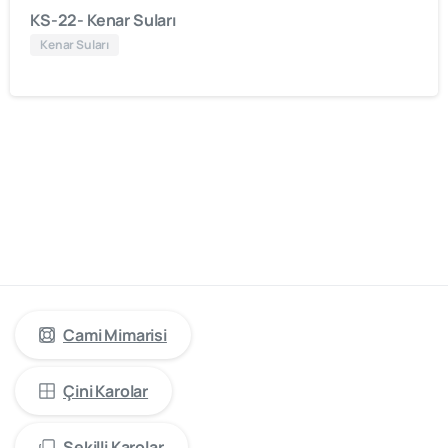
KS-22- Kenar Suları
Kenar Suları
cami
mimarisinde
öncü
firma
“Kütahya
Çini
Yapı
Tasarım”
Cami Mimarisi
Çini Karolar
Şekilli Karolar