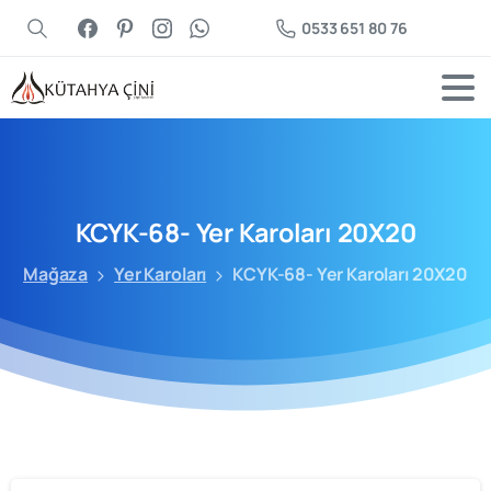
0533 651 80 76
KCYK-68-
Yer
Karoları
20X20
Mağaza
Yer Karoları
KCYK-68- Yer Karoları 20X20