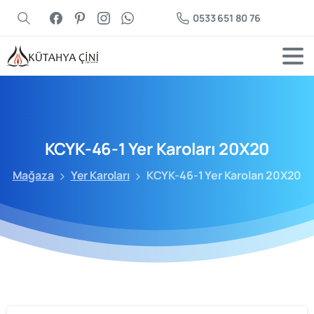
0533 651 80 76
KCYK-46-1
Yer
Karoları
20X20
Mağaza
Yer Karoları
KCYK-46-1 Yer Karoları 20X20