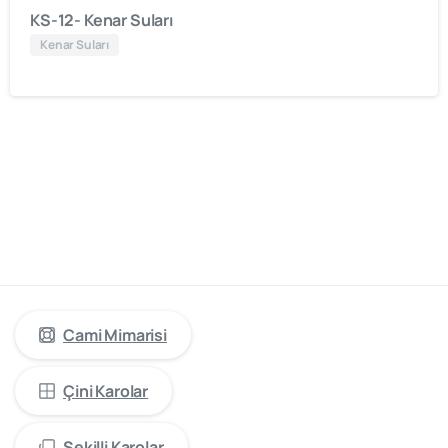
KS-12- Kenar Suları
Kenar Suları
cami
mimarisinde
öncü
firma
“Kütahya
Çini
Yapı
Tasarım”
Cami Mimarisi
Çini Karolar
Şekilli Karolar