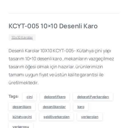
KCYT-005 10×10 Desenli Karo
10x10 Karolar
Desenli Karolar 10X10 KCYT-005- Kütahya çini yapı
tasarım 10×10 desenli karo , mekanların vazgeçilmez
tasarım öğesi olmak için hazırlar. ürünlerimizin
tamamı uygun fiyat ve üstün kalite garantisi ile
üretilmektedir.
Tags:
çini
dekoratifkaro
dekoratifyerkaroları
desenlikaro
desenlikarolar
karo
kütahyaçini
şekilliyerkaroları
yerkaroları
yerkarosu