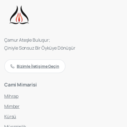
Çamur Ateşle Buluşur;
Çiniyle Sonsuz Bir Öyküye Dönüşür
Bizimle İletişime Geçin
Cami
Mimarisi
Mihrap
Mimber
Kürsü
Müezzinlik