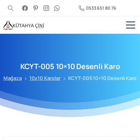
0533 651 80 76
KCYT-005
10×10
Desenli
Karo
Mağaza
10x10 Karolar
KCYT-005 10×10 Desenli Karo