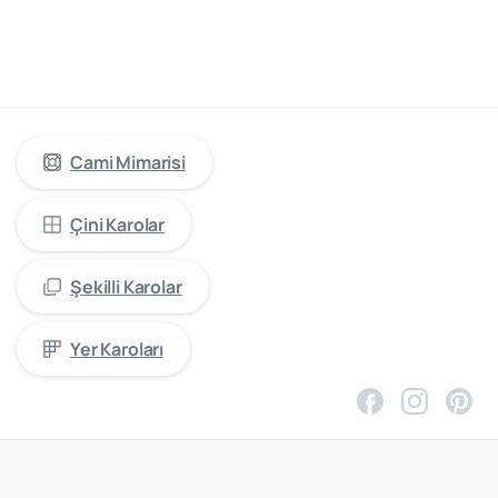
cami
mimarisinde
öncü
firma
“Kütahya
Çini
Yapı
Tasarım”
Cami Mimarisi
Çini Karolar
Şekilli Karolar
Yer Karoları