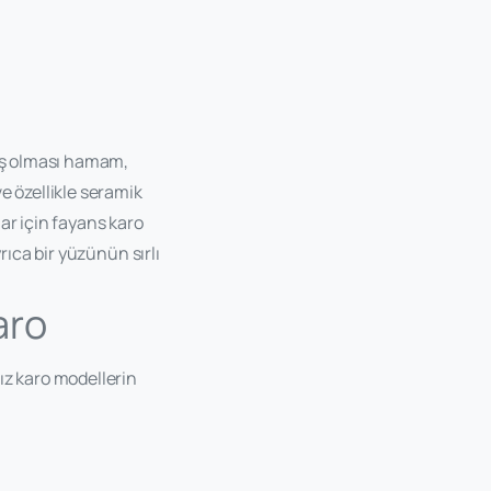
mış olması hamam,
e özellikle seramik
ar için fayans karo
rıca bir yüzünün sırlı
aro
ız karo modellerin