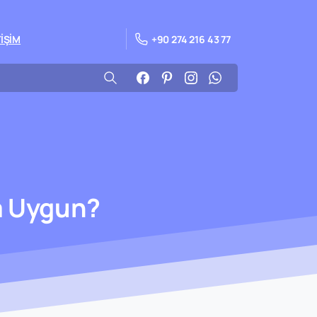
+90 274 216 43 77
TİŞİM
a
Uygun?