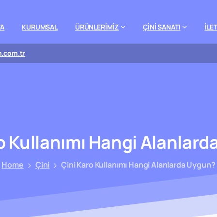
FA
KURUMSAL
ÜRÜNLERİMİZ
ÇİNİ SANATI
İLE
m.com.tr
o
Kullanımı
Hangi
Alanlard
Home
Çini
Çini Karo Kullanımı Hangi Alanlarda Uygun?