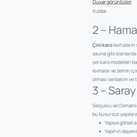
Duvar görüntüleri
Kubbe
2 – Hama
Çini karo
levhaların 
sauna gibi alanlarda
yer karo modelleri b
levhalar ve zemin içi
olması ise bakım ve 
3 – Saray
Selçuklu ve Osmanlı 
bu kusursuz yapılara
Yapıya görsel 
Yapının dayanık