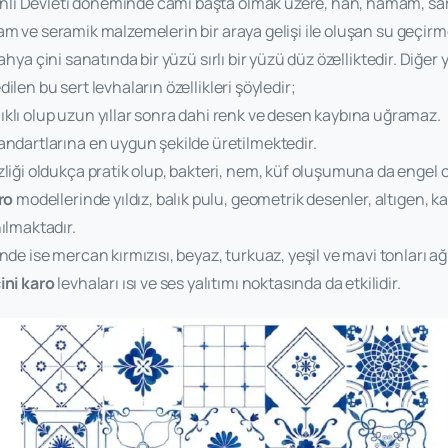
ı Devleti döneminde cami başta olmak üzere, han, hamam, sa
am ve seramik malzemelerin bir araya gelişi ile oluşan su geçirm
tahya çini sanatında bir yüzü sırlı bir yüzü düz özelliktedir. Diğer
ilen bu sert levhaların özellikleri şöyledir;
klı olup uzun yıllar sonra dahi renk ve desen kaybına uğramaz.
andartlarına en uygun şekilde üretilmektedir.
liği oldukça pratik olup, bakteri, nem, küf oluşumuna da engel o
ro
modellerinde yıldız, balık pulu, geometrik desenler, altıgen, ka
nılmaktadır.
nde ise mercan kırmızısı, beyaz, turkuaz, yeşil ve mavi tonları ağı
ini karo
levhaları ısı ve ses yalıtımı noktasında da etkilidir.