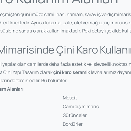
geçmişten günümüze cami, han, hamam, saray iç ve dış mimari
h edilmektedir. Ayrıca lokanta, cafe, otel ve mağaza iç mimarisi
üsleme sanatı olarak kullanılmaktadır. Peki detaylı şekilde kull
Mimarisinde Çini Karo Kullan
i yapılar olan camilerde daha fazla estetik ve işlevsellik noktası
a Çini Yapı Tasarım olarak
çini karo seramik
levhalarımız dayanıkl
erinde tercih edilir. Bu bölümler;
nım Alanları
Mescit
Cami dış mimarisi
Sütünceler
Bordürler