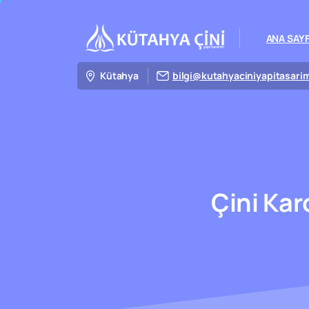
ANA SAY
Kütahya
bilgi@kutahyaciniyapitasari
Çini
Kar