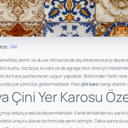
arım
Çini
enellikle zemin ve duvar mimarisinde dış etkenlere karşı dayanıklı
Silis kumu, toz boya, kuvars ya da agrega tarzı dirençli malzemel
i dış hava şartlarına en uygun yapıdadır. Birbirinden farklı renk 
sunda çok yönlülük göstermektedir. Peki
çini karo
hangi alanlar
 Çini Yer Karosu Özel
çmişi oldukça eskiye dayanmaktadır. Karahanlılardan bu yana ta
stetik unsuru olarak tarihimizde yerini almıştır. Daha sonra duva