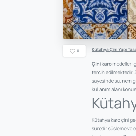
Kütahya Çini Yapı Tas
0
Çini karo
modelleri g
tercih edilmektedir. 
sayesinde su, nem gib
kullanım alanı konu
Kütahya
Kütahya karo çini ge
süredir süsleme ve e