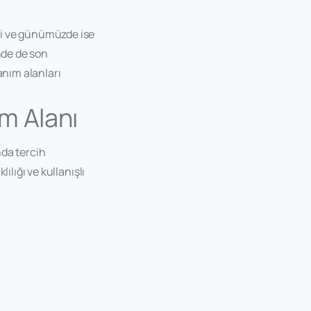
si ve günümüzde ise
nde de son
anım alanları
ım Alanı
nda tercih
ılığı ve kullanışlı