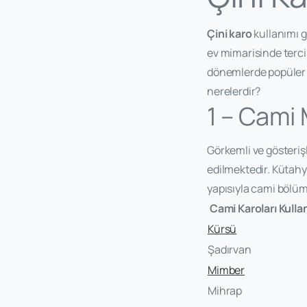
Çini karo
kullanımı 
ev mimarisinde terci
dönemlerde popüler s
nerelerdir?
1 – Cami 
Görkemli ve gösterişl
edilmektedir. Kütahy
yapısıyla cami bölüml
Cami Karoları Kulla
Kürsü
Şadırvan
Mimber
Mihrap