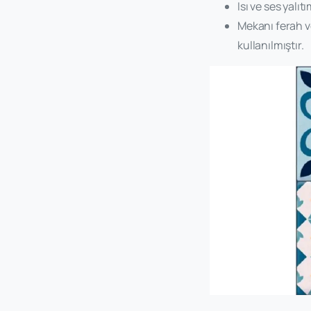
Isı ve ses yalı
Mekanı ferah ve
kullanılmıştır.