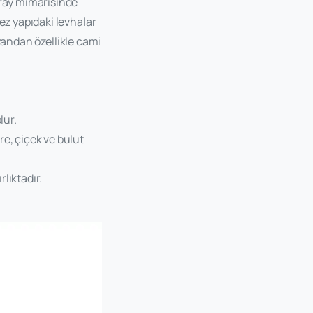
ray mimarisinde
ez yapıdaki levhalar
 yandan özellikle cami
lur.
re, çiçek ve bulut
rlıktadır.