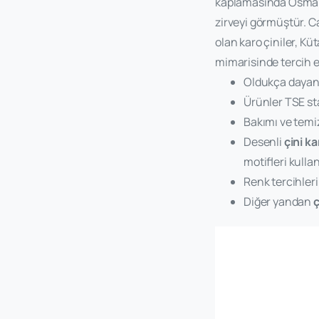
kaplamasında Osmanl
zirveyi görmüştür. C
olan karo çiniler, Kü
mimarisinde tercih ed
Oldukça dayanı
Ürünler TSE st
Bakımı ve temiz
Desenli
çini ka
motifleri kulla
Renk tercihleri
Diğer yandan
ç