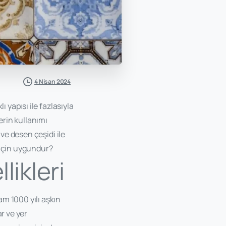
4 Nisan 2024
 yapısı ile fazlasıyla
erin kullanımı
ve desen çeşidi ile
 için uygundur?
likleri
m 1000 yılı aşkın
r ve yer